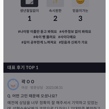
생년월일없이
속시원한
믿음이가는
1
2
3
#나이랑 이름만 듣고 봐줘요
#사주정보 없이 봐줘요
#속이 뻥 뚫려요
#사이다예요
#깊이 공부한게 느껴져요
#믿음과 신뢰가 가요
대표 후기 TOP 1
곽 O O
여성
·
방문
상담
·
2023.08.31
Q. 어떤 고민 때문에 오셨나요?
예전에 상담을 너무 정확히 잘 해주셔서 기억하고 있었는
데, 성형수술날짜가 코앞으로 다가오니 기대만큼 불안하고 