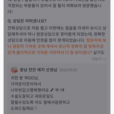
걱정되는 부분들이 있어서 잘 될지 여쭤보러 방문했습니
다!
Q. 상담은 어떠셨나요?
전화상담으로 처음 뵙고 이번에는 얼굴을 자세히 보시고 상
담해주셔야 하니 방문상담으로 찾아뵙게 되었는데, 정확한 
상담으로 마음에 안정을 많이 찾게되었습니다. 
방문하며 보
니 굉장히 가까운 곳에 계셔서 유난히 정확히 잘 맞춰주셨
던게 물리적으로 가까운 거리여서 더 잘 보이셨나?
 싶기도 
했어요~
~ 추가적으로 수술후 하고싶은 일과 이사 관련해서
더보기
도 여쭤봤는데 바로 터가 안좋은걸 맞추셔서 신기했어
요! 
충남 천안 예지 선생님
2023.09.03
이와 관련해서두 자세히 알려주시고 좋은 방법 제시해주시
고 또 아직 자리를 잡지 못한 저희 사정도 배려해주시고, 좋
귀한 분 
곽
OO님,
은 부분은 좋고 아닌부분은 딱 집어 말씀해주시는 모습에
가까운이웃이여서

서 더욱 신뢰가 느껴졌습니다. 앞으로 새로운 일 시작하면
너무반갑고행복했어요 💕 💜 💏 

서 자주 상담드리고 찾아뵙게 될것같은데 귀찮으시진 않을
수술도잘되고 새로운일도

지 걱정이에요..ㅋㅋㅋㅋ 많이 의지하게 된 것 같아요ㅠㅠ 
잘될수있도록 저도 옆에서응원하고

진짜 마음에 안정을 주셔서 감사드리고 저 수술 잘받고 예
도와드릴께요♡
뻐져서 또 찾아뵐게요!! 예지선생님 그리고 선생님께 상담