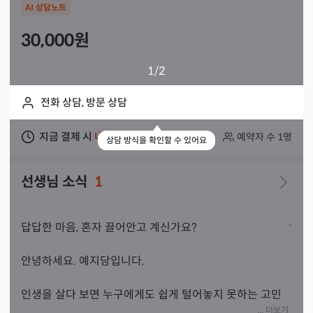
AI 상담노트
30,000
원
1
/2
전화 상담, 방문 상담
지금 결제 시
내일
상담 가능
예약자 수
1
명
상담 방식을 확인할 수 있어요
선생님 소식
1
답답한 마음, 혼자 끌어안고 계신가요?

안녕하세요. 예지당입니다.

인생을 살다 보면 누구에게도 쉽게 털어놓지 못하는 고민
이 생기곤 합니다.

... 더보기