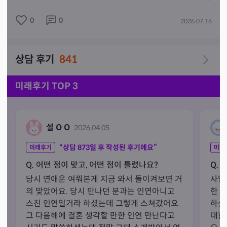
0
0
2026.07.16
✔️ 연애·재회·궁합

✔️ 사업·금전운

✔️ 취업·이직

상담 후기
841
✔️ 가족·자녀 고민

✔️ 미래의 방향과 운세

미래후기 TOP 3
예지당은 한 분 한 분의 사연을 소중히 듣고, 진심을 담아 
상담해 드립니다. 무조건 좋은 말만 하는 것이 아니라, 현
재의 흐름을 바탕으로 현실적인 방향과 해결책을 함께 찾
설 O O
2026.04.05
아드립니다.

“상담
873
일 후 작성된 후기에요”
미래후기
미래
처음 방문하시는 분들도 편안하게 상담받으실 수 있도록 
Q. 어떤 점이 맞고, 어떤 점이 틀렸나요?
Q. 
따뜻한 분위기와 정직한 상담을 약속드립니다.

당시 연애운 여쭤본게 지금 와서 돌이켜보면 거
사업
의 맞았어요. 당시 만나던 분과는 인연아니고 
한 
마음이 답답할 때, 길을 찾고 싶을 때 예지당이 함께하겠습
스친 인연일거라 하셨는데 그렇게 스쳐갔어요. 
하셨
니다.

그 다음해에 결혼 생각할 만한 인연 만난다고 
대한