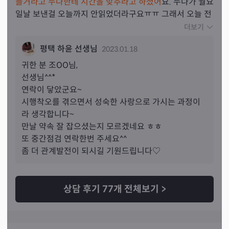
들거라고 누나한테 시간을 맞추라고 하셨어
요. 누나가 월요
일날 보낸걸 오늘까지 안읽었더라구요ㅠㅠ 그래서 오늘 전
화도 해보고 안받아서 카톡으로 무슨일있냐고 물어보니까 
더보기
답장이 왔었어요. 이번에는 잘 해보도록하겠습니다
평택 하윤 선생님
2023.01.18
귀한 분 
조
OO님,
선생님^^*

연락이 닿았군요~ 

시행착오를 겪으면서 성숙한 사랑으로 가시는 과정이
라 생각합니다~

만날 약속 잘 잡으셨는지 모르겠네요 ㅎㅎ

또 중간점검 연락한번 주세요^^

좀 더 관계발전이 되시길 기원드립니다♡
상담 후기
77
개 전체보기
>