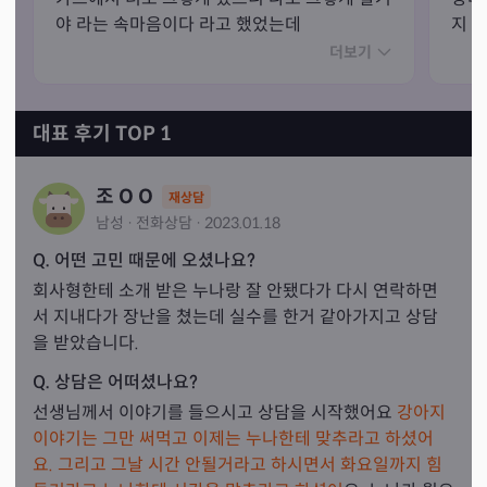
야 라는 속마음이다 라고 했었는데

지 등
맞았음 상대가 똑같은 행동을함 (환승이별)
카드
더보기
야 
상대
대표 후기 TOP 1
조 O O
재상담
남성
·
전화
상담
·
2023.01.18
Q. 어떤 고민 때문에 오셨나요?
회사형한테 소개 받은 누나랑 잘 안됐다가 다시 연락하면
서 지내다가 장난을 쳤는데 실수를 한거 같아가지고 상담
을 받았습니다.
Q. 상담은 어떠셨나요?
선생님께서 이야기를 들으시고 상담을 시작했어요 
강아지 
이야기는 그만 써먹고 이제는 누나한테 맞추라고 하셨어
요.
 그리고 그날 시간 안될거라고 하시면서 화요일까지 힘