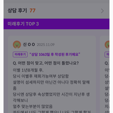
     답답하고 풀리지 않는 인생고민

상담 후기
77
     애정운 금전운 취업운 합격운~

     양자택일 갈림길에서 ~

미래후기 TOP 3
     소울님과 소통하는 벗이되어~

     따뜻하고 진솔한 타로상담으로

신 O O
2025.11.09
🍀 "좋은 운의 길"로 안내하겠습니다.
“상담
1063
일 후 작성된 후기에요”
미래후기
미래
Q. 어떤 점이 맞고, 어떤 점이 틀렸나요?
Q. 
이별 1년8개월 후,

이별
당시 이별후 재회가능여부 상담함

당시
설명이 섬세하지만 아닌건 아니다 정확히 말해
상담.
줌

설명
당시엔 상담후 속상했었지만 시간이 지난후 생
당시
각해보니

당시
얼추 맞는부분이 많았음

지금와
카드에서 너도 그렇게 했으니 나도 그렇게 할거
상대