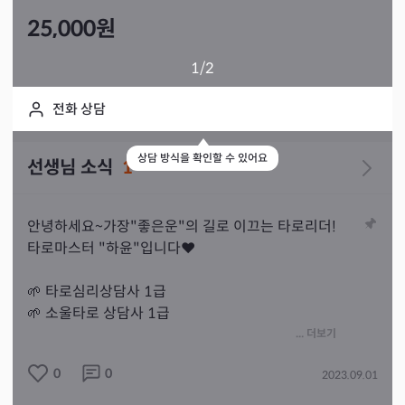
25,000
원
1
/2
전화 상담
상담 방식을 확인할 수 있어요
선생님 소식
1
안녕하세요~가장"좋은운"의 길로 이끄는 타로리더!

타로마스터 "하윤"입니다❤

🌱 타로심리상담사 1급

🌱 소울타로 상담사 1급 

🌱 타로마스터1급 비욘드마스터

... 더보기
🌱 타로이벤트 상담 다수 이력

0
0
2023.09.01
🍀 고민되는 문제들~
