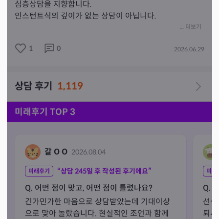
심층상담을 지향합니다.

인스턴트식의 깊이가 없는 상담이 아닙니다.

상담시간 만큼은 오로지 내담자님만을 생각하며 

... 더보기
진심을 다해 상담을 합니다.

1
0
2026.06.29
어릴적 영적이고 신비로운 경험과 원인모를 감각으로 낯
선 경험을 하고 난 후 타로와 명리학, 관상, 풍수등을 23년
상담 후기
1,119
간의 깊이 있는 학문적 탐구로 승화시켰습니다.

수도권에 있는 절들을 하나씩 돌며 기도하고 있습니다. 댓
미래후기 TOP 3
글로 원하시는 소원을 남겨주세요. 함께 기도하겠습니다. 

매일 사찰소리 향내음 맡으며 경건한 마음으로 상담하겠
갈 O O
2026.08.04
습니다.

“상담
245
일 후 작성된 후기에요”
미래후기
미래
타로와 사주만 해석하는 상담과는 다릅니다.

Q. 어떤 점이 맞고, 어떤 점이 틀렸나요?
Q. 
긴가민가한 마음으로 상담받았는데 기대이상
선생
🌟 '정확한 상대방 분석 능력'

으로 맞아 놀랐습니다. 현실적인 조언과 함께 
퇴사
🌟 '맞춤형 해결책 제시', 
