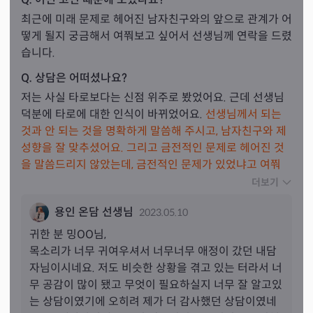
최근에 미래 문제로 헤어진 남자친구와의 앞으로 관계가 어
떻게 될지 궁금해서 여쭤보고 싶어서 선생님께 연락을 드렸
습니다.
Q. 상담은 어떠셨나요?
저는 사실 타로보다는 신점 위주로 봤었어요. 근데 선생님 
덕분에 타로에 대한 인식이 바뀌었어요. 
선생님께서 되는 
것과 안 되는 것을 명확하게 말씀해 주시고, 남자친구와 제 
성향을 잘 맞추셨어요.
 그리고 금전적인 문제로 헤어진 것
을 말씀드리지 않았는데, 금전적인 문제가 있었냐고 여쭤
봐 주셔서 깜짝 놀랐어
요. 금전적인 문제가 있을 때 남자는 
더보기
바뀐다며, 나온 카드들을 구체적으로 설명해 주셨어요. 상
용인 온담 선생님
2023.05.10
대방이 연락을 기다리고 있고 제가 마음이 있으면 연락을 
먼저 해도 좋지만, 막상 “우리가 잘 될까?”하는 생각도 가지
귀한 분 
밍
OO님,
고 있다고 하셨어요. 그리고 현실적인 조언들도 해주시면
목소리가 너무 귀여우셔서 너무너무 애정이 갔던 내담
서, 팁을 엄청 주셨어요. 제가 미련을 못 놓기는 하지만, 혹
자님이시네요. 저도 비슷한 상황을 겪고 있는 터라서 너
시나 만에하나 미련을 놓고 새로운 사람을 만나면 선생님
무 공감이 많이 됐고 무엇이 필요하실지 너무 잘 알고있
께 합 보러 오겠습니다 :) 감사합니다!!
는 상담이였기에 오히려 제가 더 감사했던 상담이였네