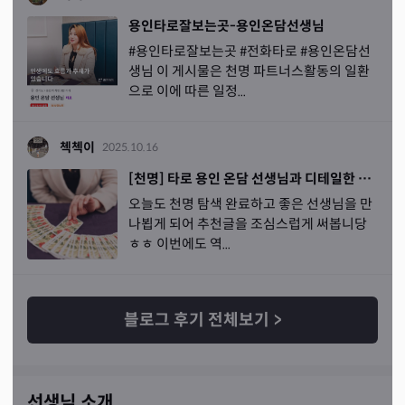
용인타로잘보는곳-용인온담선생님
#용인타로잘보는곳 #전화타로 #용인온담선
생님 이 게시물은 천명 파트너스활동의 일환
으로 이에 따른 일정...
첵첵이
2025.10.16
[천명] 타로 용인 온담 선생님과 디테일한 채팅 타로
오늘도 천명 탐색 완료하고 좋은 선생님을 만
나뵙게 되어 추천글을 조심스럽게 써봅니당
ㅎㅎ 이번에도 역...
블로그 후기 전체보기
>
선생님 소개