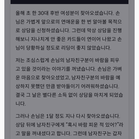
올해 초 한 30대 후반 여성분이 찾아오셨습니다. 손
님은 가볍게 앞으로의 연애운을 한 번 알아볼 목적으
로 상담을 신청하셨습니다. 그런데 막상 상담을 진행
해보니 지나치게 안 좋은 카드들이 연이어 나왔고 손
님이 당황하실 정도로 리딩이 좋지 않았습니다.
저는 조심스럽게 손님의 남자친구분이 바람을 피우
고 있을 것이라는 이야기를 꺼냈습니다. 손님은 가벼
운 마음으로 찾아오셨었고, 남자친구분의 바람을 예
치유를 통해 극복할 용기를
상하지 못했던 만큼 받아들이기 어려워하셨습니다.
“손님에게 북돋아드리고 싶습니다.”
결국 그 날은 별다른 소득 없이 상담을 마치게 되었습
“타로는 손님의 마음을 치유할 수 있다, 그리고 그 장점을
니다.
살려 상담해야 한다는 것을 항상 명심하고 있다.” 선생님께
그러나 손님은 1달 정도 지나 다시 찾아오셨습니다.
서 인터뷰 중에 해 주신 말씀입니다. 타로를 운세를 알아보
상담 뒤에 남자친구에게 “혹시 바람 피운 적 있어?”라
는 일로만 바라보지 않고, 마음 치유와 결합된 상담 행위라
고 말을 꺼내셨다고 합니다. 그런데 남자친구는 갑자
고 인식하고 계신 분이셨죠.