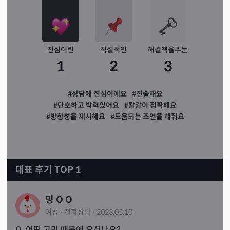
진심어린
직설적인
해결책을주는
1
2
3
#상담에 진심이에요
#진솔해요
#단호하고 박력있어요
#칼같이 정확해요
#방향성을 제시해요
#도움되는 조언을 해줘요
대표 후기 TOP 1
밍 O O
여성
·
전화
상담
·
2023.05.10
Q. 어떤 고민 때문에 오셨나요?