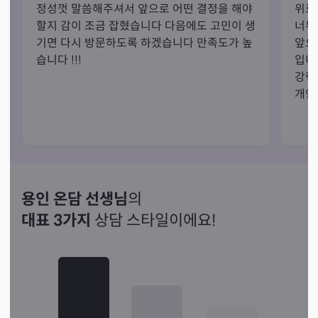
정성껏 말씀해주셔서 앞으로 어떤 결정을 해야
위로
그리고

할지 감이 조금 잡혔습니다 다음에도 고민이 생
너무
🍀 '퍼스널한 개운법'까지!!

기면 다시 방문하도록 하겠습니다 만족도가 높
앞으
전문적인 상담사와의 전문적인 재회 운세 상담!!!!

습니다 !!!
입니
❤️ 디테일한 속마음과 정확한 운세 

강력
❤️재회 속마음 맛집

개인
❤️신년운세 맛집

❤️LGBTR상담

❤️심야상담가능
용인 온담 선생님
의
대표 3가지
상담 스타일이에요!