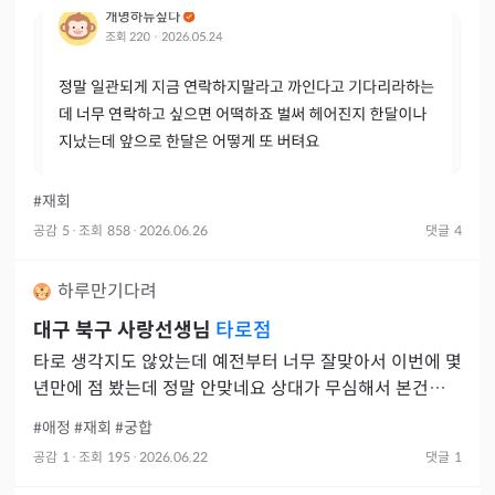
#재회
공감
5
·
조회
858
·
2026.06.26
댓글
4
하루만기다려
대구 북구 사랑선생님
타로점
타로 생각지도 않았는데 예전부터 너무 잘맞아서 이번에 몇
년만에 점 봤는데 정말 안맞네요 상대가 무심해서 본건데
상대는 매달린다 이러길래 걍 껐습니다 타로는 아닌가봐
#애정
#재회
#궁합
공감
1
·
조회
195
·
2026.06.22
댓글
1