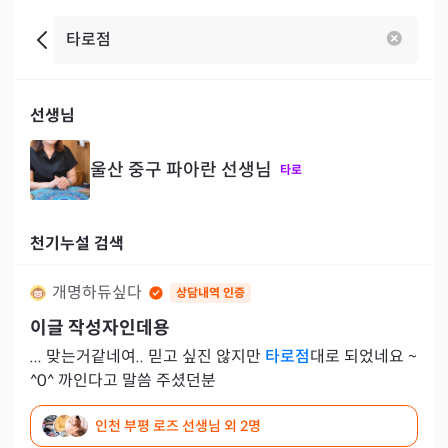
선생님
울산 중구 파아란 선생님
타로
천기누설 검색
개명하듀싶다
상담내역 인증
이글 작성자인데용
... 맞는거같네여.. 믿고 싶진 않지만
타로점
대로 되었네요 ~
^0^ 까인다고 말씀 주셨던분
인천 부평 로즈 선생님
외 2명