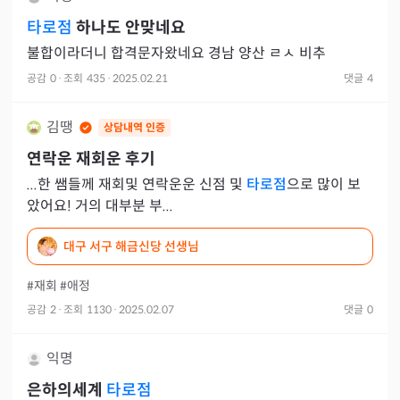
타로점
하나도 안맞네요
불합이라더니 합격문자왔네요 경남 양산 ㄹㅅ 비추
공감
0
·
조회
435
·
2025.02.21
댓글
4
김땡
상담내역 인증
연락운 재회운 후기
...한 쌤들께 재회및 연락운운 신점 및
타로점
으로 많이 보
았어요! 거의 대부분 부...
대구 서구 해금신당 선생님
#재회
#애정
공감
2
·
조회
1130
·
2025.02.07
댓글
0
익명
은하의세계
타로점