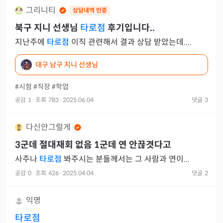
그리니티
상담내역 인증
북구 지니 선생님
타로점
후기입니다..
지난주에
타로점
이직 관련해서 결과 상담 받았는데....
대구 남구 지니 선생님
#시험
#직장
#학업
공감
1
·
조회
783
·
2025.06.04
댓글
3
다신안그럴게
3군데 절대재회 없음 1군데 연 안끊겻다고
사주나
타로점
봐주시는 분들께서는 그 사람과 연이...
공감
0
·
조회
426
·
2025.04.04
댓글
2
익명
타로점