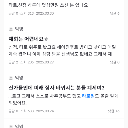
타로,신점 하루에 몇십만원 쓰신 분 있나요
공감
0
·
조회
313
·
2025.03.30
댓글
6
익명
재회는 어렵네요ㅎ
신점, 타로 위주로 봤고요 헤어진후로 밤이고 낮이고 매일
계속 봤더니 이제 상담 받을 선생님도 없네요 그래서 재상
담 재재상담... 결론은 저같이 습관 들지 않도록...ㅜㅜ 돈 몇
공감
2
·
조회
205
·
2025.03.29
댓글
0
익명
신가물인데 미래 점사 바뀌시는 분들 계세여?
...르고 그래서 스스로 사주공부도 했고
타로점
도 볼줄 알게
되었어요.
공감
0
·
조회
688
·
2025.03.24
댓글
16
익명