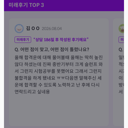
미래후기 TOP 3
김 O O
2026.08.04
“상담
186
일 후 작성된 후기에요”
미래후기
미래
Q. 어떤 점이 맞고, 어떤 점이 틀렸나요?
Q. 
올해 합격운에 대해 물어볼때 올해는 딱히 높진
일단
않다 하셨는데 진짜 중반기부터 크게 슬런프 와
적으
서 그런지 시험공부를 못했어요 그래서 그런지 
시기
불합격을 하게 됐네요 ㅠㅠ다음엔 말해주신 세
이 
운에 합격할 수 있도록 노력하고 난 후에 다시 
방하
연락드리고 싶네용
서 