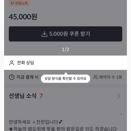
AI 상담노트
45,000
원
5,000
원 쿠폰 받기
1
/2
전화 상담
지금 결제 시
실시간 상담 가능
예약자 수
1
명
상담 방식을 확인할 수 있어요
선생님 소식
7
안녕하세요 ㅅ찬란입니다💕

🍀하늘의 법도위에 뜻을 받아 밝은길로 인도 하겠습니다