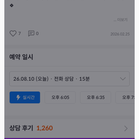
🍀

🍀온전히  마음 열고 오신다면 마음열고 상담하겠습니다
... 더보기
🍀

7
0
2026.02.25
☀️타고난 기운과 신의 메시지를 바탕으로 내담자님의 현
재 상황, 속마음, 인연 흐름, 앞으로의 방향성을 진솔하고 
예약 일시
명확하게 전달드립니다.

☀️좋은 말만 듣고자 하면 맞지않습니다

🌈애정·재회·속마음·궁합·사업·금전·이동·가족 문제 등 
삶 전반의 고민 상담 가능합니다.

마음 열고 오시는 분들께는 현실적인 길과 필요한 답을 전
실시간
오후 6:05
오후 6:35
오후 7:0
해드리겠습니다.

🌈답답할 때, 방향이 필요할 때 편하게 찾아주세요.

겸손한 마음으로 진심 다해 상담하겠습니다.
상담 후기
1,260