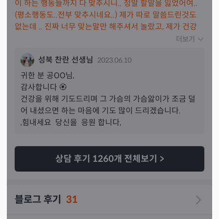
이 하는 행동들까지 다 맞추시니..
 정말 할말을 잃었어여..
(평소행동도..전부 맞추시네요..) 제가 따로 말씀드린것도 
없는데 
.. 진짜 너무 맞는말만 해주셔서 놀랐고, 제가 건강
이 좋지않은 부분이 있는데 건강과 관련해서도 다 말씀해주
더보기
셔서 너무 놀랐
어요 ! 다른 상담도 받아본적이 있는 저인데 
성북 찬란 선생님
2023.06.10
이렇게 잘맞추시는 분은 처음이라 정말 소름이..!!! 일단 상
담받을때 선생님은 쭉쭉말씀해주시는데 일단 틀린말이 하
귀한 분 
공
OO님,
나도 없었다는것과 더이상 궁금한게 없을 정도로 그냥 말
감사합니다 🏵 

을 해주시더
라구요..! 선생님이 너무 친절하게 하나씩 풀어
건강을 위해 기도드리며 그 가슴의 가슴앓이가 조금 덜
서 설명해주셔서 시간 가는줄 몰랐던거 같아요! ㅎㅎ 다음
어 내셨으면 하는 마음에 기도 많이 드리겠습니다.

에 고민생기면 또 선생님 찾아뵐게요🥰 상담 제대로 받은
,힘내세요  당신을  응원 합니다,
거 같아 너무 좋네요👍👍👍👍
상담 후기
1260
개 전체보기
>
블로그 후기
31