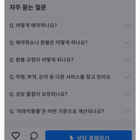
2022년 2월, 31세 여성분이 찾아오셨습니다. 손님
자주 묻는 질문
께서는 직장생활에 적응하는 게 너무 힘들어 일을 자
주 옮기다 보니 모이는 돈이 없었고, 힘들기에 돈은
'저버리지 않는다’는 뜻의 불부(不負)라는 단어를 항상 가
Q.
어떻게 예약하나요?
벌고 싶은 마음에 주식 투자를 무리하게 하다가 큰 빚
슴 깊이 새기고 옳은 공수만을 전하도록 열성을 다하고 있
으로 더 힘들어졌다고 말씀하셨습니다.
다고 선생님은 말씀하시며, 이제 이곳저곳 점을 보러 다니
Q.
예약취소나 환불은 어떻게 하나요?
지 마시고 자신만 찾아오면 될 수 있게 만들어 드리겠다고
저는 점사를 보고, 혼자 하는 일을 해보시라고 조언해
하셨습니다.
드렸습니다. 또한 손님께 돈이 없지 않을 것으로 보여
Q.
환불 규정이 어떻게 되나요?
이를 말씀드렸더니, 손님께서 놀라시며 “제가요?”라
고 반문하셨습니다. 저는 딱 2개월만 참아보시라고
Q.
작명, 부적, 강의 등 다른 서비스를 찾고 있어요
알려드렸습니다.
Q.
상담 품질이 보장되나요?
이후 손님으로부터 연락이 왔는데, 신령님 공수대로
한 달 만에 후원자가 생겨 여유가 많이 생겼고 큰돈이
Q.
‘미래적중률’은 어떤 기준으로 계산되나요?
들어오고 있다고 말씀하셨습니다. 지금도 열심히 일
하고 있으시며 저의 단골손님이 되셨습니다.
상담 결제하기