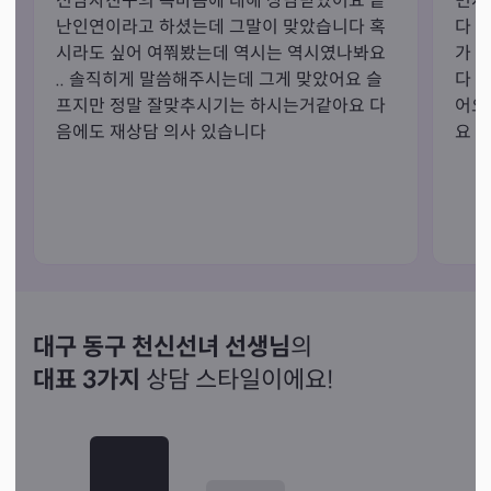
전남자친구의 속마음에 대해 상담받았어요 끝
먼저
난인연이라고 하셨는데 그말이 맞았습니다 혹
다 
시라도 싶어 여쭤봤는데 역시는 역시였나봐요 
가 
.. 솔직히게 말씀해주시는데 그게 맞았어요 슬
다 
프지만 정말 잘맞추시기는 하시는거같아요 다
어요
음에도 재상담 의사 있습니다 
요 
대구 동구 천신선녀 선생님
의
대표 3가지
상담 스타일이에요!