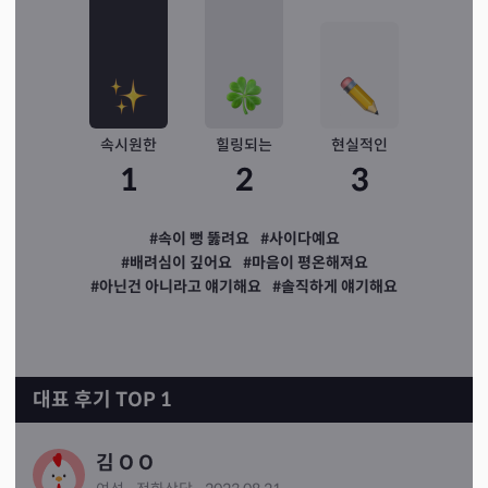
속시원한
힐링되는
현실적인
1
2
3
#속이 뻥 뚫려요
#사이다예요
#배려심이 깊어요
#마음이 평온해져요
#아닌건 아니라고 얘기해요
#솔직하게 얘기해요
대표 후기 TOP 1
김 O O