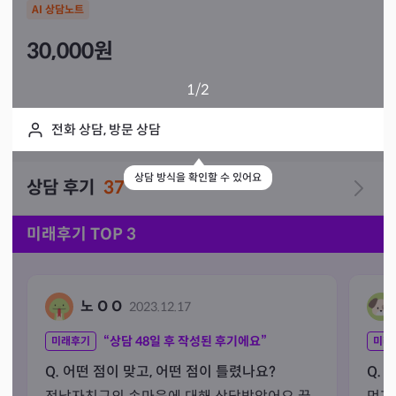
AI 상담노트
30,000
원
1
/2
전화 상담, 방문 상담
상담 방식을 확인할 수 있어요
상담 후기
37
미래후기 TOP 3
노 O O
2023.12.17
“상담
48
일 후 작성된 후기에요”
미래후기
미래
Q. 어떤 점이 맞고, 어떤 점이 틀렸나요?
Q. 