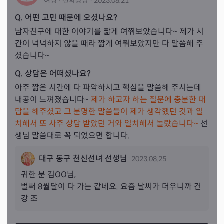
여성
·
전화
상담
·
2023.08.21
Q. 어떤 고민 때문에 오셨나요?
남자친구에 대한 이야기를 짧게 여쭤보았습니다~ 제가 시
간이 넉넉하지 않을 때라 짧게 여쭤보았지만 다 말씀해 주
셨습니다~
Q. 상담은 어떠셨나요?
아주 짧은 시간에 다 파악하시고 핵심을 말씀해 주시는데 
내공이 느껴졌습니다~ 
제가 하고자 하는 질문에 충분한 대
답을 해주셨고 그 분명한 말씀들이 제가 생각했던 것과 일
치해서 또 사주 상담 받았던 거와 일치해서 놀랐습니다~
 선
생님 말씀대로 꼭 되었으면 합니다.
대구 동구 천신선녀 선생님
2023.08.25
귀한 분 
김
OO님,
벌써 8월달이 다 가는 같네요. 요즘 날씨가 더우니까 건
강 조