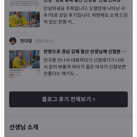
는데 가족력있는거랑 제 현재 걱정되는 부분
들이거든요.... 
안녕하세요 주희입니다. 오랭만에 나타난 사
실제로 병원가서 검사도 해본상태고..완
전 놀랐답니다... 정
주/타로 상담 후기입니다. 저번에도 소개 드린
말 신기한 상담과 편안하고 재밌는 
상담이었습니다. ㅎㅎ
적 있는 천명 이...
ㅎ 남자얘기나올때부터 웃겨서 막웃었는데 선생님도 웃기
셨는지 같이 웃어주셨는데 너무 재밌었어요ㅎㅎㅎㅎ 물론 
지금 현재 만나는사람이랑 잘되면 너무 좋겠지만 미래일은 
맛다밍
2022.10.01
모르니까 나중에 다른사람이 생긴다고 하면 그사람의 생년
천명으로 경남 김해 철산 선생님께 신점본 후기
월일 가지고 다시 연락드릴게요! 잘 봐주신다고 말씀해주
친구랑 만나서 대화하다가 신점얘기가 나와
셨으니까 꼭 잘봐주세요 ㅎㅎㅎ 저도 재밌고 좋은상담받아
서 같이 봐볼까 하다가 젊은 여자가 신점보면
서 감사합니다.ㅎㅎㅎ
안좋다는 얘기도 ...
블로그 후기 전체보기
>
선생님 소개