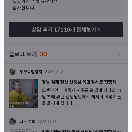
건강하시고 행복하세요

기 남자가 나와서 저도 놀래서 남자요? 이렇게 여쭤보니 제
감사합니다
가 연애하는 스타일과 남자들이 어떻게 변해갔고 그리고 지
금 현재 남자와의 관계 그리고 남자의 성격, 성향 등등을 말
씀해주셨는데 와
 진짜 똑같았어요
. 뭐 남자들이 변해가는 
상담 후기
17110
개 전체보기
>
과정들은 대부분 일반사람들이 느끼는 것들이긴하지만 현
재 만나는 남자에 대한 생각과 성격 그리고 성향이 완전히 
똑같았어요.(생각은 얼마전에 상담후에 직접적으로 물어봐
블로그 후기
30
서 맞다는게 확인되서 더 놀라웠어요
!! -진짜 맞는지 확인
하려고 한게아니고 진지한얘기나누다가 나오게된거랍니
다.) 그리고 성향은 진짜로...이런사람 저도 살면서 처음 만
우주속방랑자
2022.12.12
나보는 성향인데 진짜 똑같아서 아직도 놀라는중입니다 ㅎ
경남 김해 철산 선생님 육효점사로 진행하는 상담
ㅎ
.... 
신기해요.. 그리구 건강도 제가 남들보다 예민하고 진
오랜만인데 이렇게 사주글로 뵙게 되네요 11
짜로 아파서 아프다는건데.. 그리고 원래가 리액션이 커서 
월 초에 봣던 선생님인데 이제서야 이렇게 글
주변인들이 오바하는걸로 느껴지는데 그거 진짜 오바가아
을 올리게 됩니다....
니고 진짜로 아파서 그런거거든요. 다들이해못해준다고 말
씀하시는
데 ..... 와... 진
짜 놀랐어요.. 저 진짜 억울했거든
요.. 그래도 알아주시는 선생님 계셔서 너무 좋았어요 ㅋㅋ 
나는 주히
2022.11.19
아무튼...그리고 다른 건강관련 부분에 대해서 말씀해주셨
천명 ‘ 경남 김해 철산 선생님’ 신점 전화상담 후기