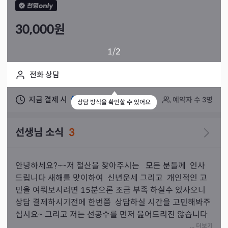
30,000
원
1
/2
전화 상담
지금 결제 시
실시간 상담 가능
예약자 수
3
명
상담 방식을 확인할 수 있어요
선생님 소식
3
안녕하세요?~~저 철산을 찾아주시는   모든 분들께  인사 
드립니다 새해를 맞이하여  신년운세 그리고  개인적인 고
민을 여쭤보시려면 15분으론 조금 부족 하실수 있사오니  
상담 결제하시기전에 한번쯤  상담하실 시간을 고민해봐주
십시요~ 그리고 저는 선공수를 먼저 읊어드리진 않습니다

육효점 을 기반으로 하여 할아버님 할머님의 동전점  ~~ 함
... 더보기