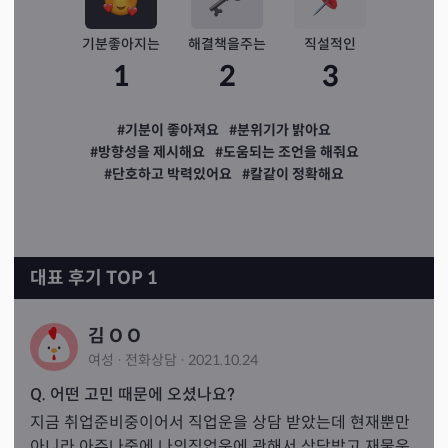
기분좋아지는
해결책을주는
직설적인
1
2
3
#기분이 좋아져요
#분위기가 밝아요
#방향성을 제시해요
#도움되는 조언을 해줘요
#단호하고 박력있어요
#칼같이 정확해요
대표 후기 TOP 1
김 O O
여성
·
전화
상담
·
2021.10.24
Q. 어떤 고민 때문에 오셨나요?
지금 취업준비중이어서 직업운을 상담 받았는데 현재뿐만
아니라 아주나중에 나의직업운에 관해서 상담받고 재물운, 