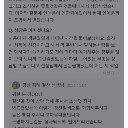
그리고 조심하면 좋을것같은 것들에대해서 상담받았습니
다. 마지막 질문에 연애운이 연관되어있어서 현재 연애운까
지 포함해서 받았습니다.
Q. 상담은 어떠셨나요?
처음에 제 생년월일과 태어난 시간을 물어보셨어요. 솔직
히 처음에 신점이라고 해서 막 주변에서 말하는사람들 보
면 당사자가 얘기하기도 전에 와다다 얘기해주는 경우를 많
이 보다 보니까 그런줄알았는데 하핳.... 어쨌든 무엇을 상
담받고 싶으냐고 선생님께서 질문을하셨는데 저는 제 직업
운과 재물운 그리고 앞으로 조심해야될것들을 답하였어요. 
더보기
직업운은 12월이 가장 좋고 11월에도 있겠지만 썩 좋은 편
경남 김해 철산 선생님
2021.11.06
은 아니라고 말씀해주시고 12월이나 1월에 하게된다면 아
주 오래 일할거라고 말씀해주셨어요. (제발 그랬으면 좋겠
귀한 분 
김
OO님,
어요...ㅜㅜㅜ)그리고 재물운은 30대 중후반이면 돈이 모일
철산을 찾아 상담 청해 주셔서 소신껏 점사

거라고 하시고 집도 40대 초반이면 살수있다고 말씀해주
봐드렸었는데 이렇게  칭찬일색으로  화답해주시고

셨어요.. 정말 말씀대로 그랬으면 좋겠네요. 
가장 신기한부
높은 평점 주시니 고마울따름입니다

분이 제가 조심해야될 부분에 대해서도 상담을 받았느데 1.
소망하시는일들  성사되도록  빌어드리겠습니다

남자 2.건강 등 이렇게 조심하면 좋겠다고 하셨는데 갑자