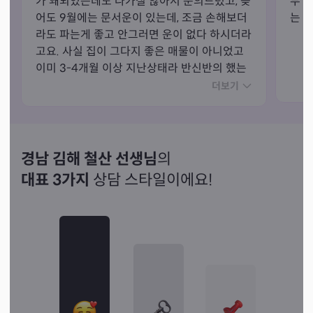
가 꽤되었는데도 나가질 않아서 문의드렸고, 늦
무 
어도 9월에는 문서운이 있는데, 조금 손해보더
는 
라도 파는게 좋고 안그러면 운이 없다 하시더라
고요. 사실 집이 그다지 좋은 매물이 아니었고 
이미 3-4개월 이상 지난상태라 반신반의 했는
데 오늘 가계약금 받았고 아마 9월말이나 10
더보기
월 초쯤에 이사를 가지 않을까 싶습니다. 실제
로 손해보는 가격은 아니었지만 그래도 말씀해
주신게 생각나서 어느정도 양보하고 매도하기
로 했습니다. 마냥 좋은 이야기먼 하거나 무작
경남 김해 철산 선생님
의
정 안된다거나 뜬구름 잡는 이야기가 아니라 나
대표 3가지
상담 스타일이에요!
쁜 이야기도 솔직하게 해주셔서 좋았어요. 