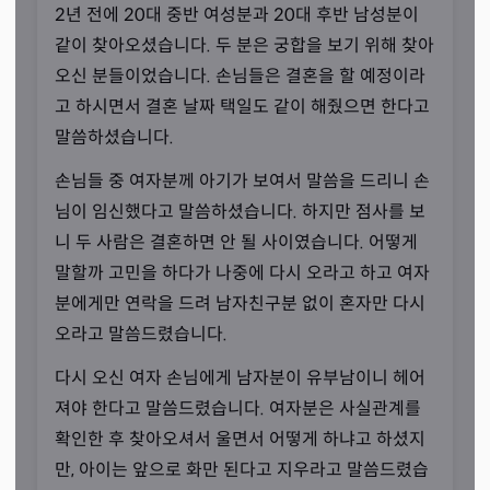
2년 전에 20대 중반 여성분과 20대 후반 남성분이
같이 찾아오셨습니다. 두 분은 궁합을 보기 위해 찾아
오신 분들이었습니다. 손님들은 결혼을 할 예정이라
고 하시면서 결혼 날짜 택일도 같이 해줬으면 한다고
말씀하셨습니다.
손님들 중 여자분께 아기가 보여서 말씀을 드리니 손
님이 임신했다고 말씀하셨습니다. 하지만 점사를 보
니 두 사람은 결혼하면 안 될 사이였습니다. 어떻게
오로지 공수만 드립니다
말할까 고민을 하다가 나중에 다시 오라고 하고 여자
“굿, 부적, 비방 없이 공수로만 해결합니다.”
분에게만 연락을 드려 남자친구분 없이 혼자만 다시
오라고 말씀드렸습니다.
선생님께선 상담 이외의 방법을 통해 문제 해결에 접근하는
것을 삼가십니다. 효과가 문제라기보단 어렵고 힘들어서 오
다시 오신 여자 손님에게 남자분이 유부남이니 헤어
시는 손님들이 많은데 값비싼 비용이 필요한 방법으로 접근
져야 한다고 말씀드렸습니다. 여자분은 사실관계를
하기 불편하다고 생각하시는 것이죠. 그래서 선생님께선 상
확인한 후 찾아오셔서 울면서 어떻게 하냐고 하셨지
담비 이외의 비용을 청구하지는 않으신다고 합니다.
만, 아이는 앞으로 화만 된다고 지우라고 말씀드렸습