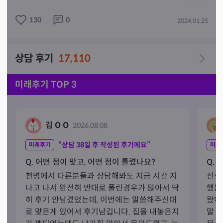
께 보신후 즉문즉답  형식으로 공수를  전달해 드립니다  그
130
0
2024.01.25
리고  상담 마무리 후  궁금하신점을 다시  채팅창으로 여쭤
보신다  하셔도  별도로 공수를 받기 어렵습니다  이 점 양
해 바랍니다~~ 

상담 후기
17,110
미래후기 TOP 3
김 O O
2026.08.08
“상담
38
일 후 작성된 후기에요”
미래후기
미래
Q. 어떤 점이 맞고, 어떤 점이 틀렸나요?
Q. 
천명에서 다른분들과 상담해봐도 지금 시간 지
선생
나고 나서 완전히 반대로 풀린경우가 많아서 딱
했는
히 후기 안남겼었는데, 이번에는 말씀해주신대
왔어
로 맞은게 있어서 후기남깁니다. 집을 내놓은지
말 