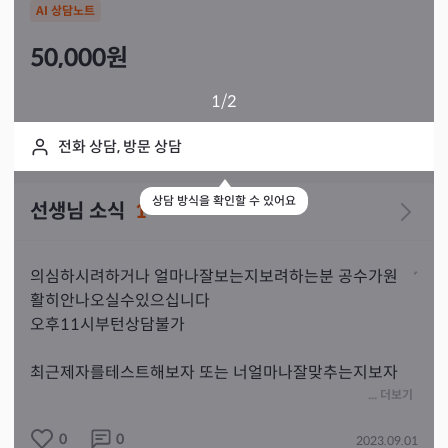
AI 상담노트
50,000
원
1
/2
전화 상담, 방문 상담
상담 방식을 확인할 수 있어요
선생님 소식
1
의심하시려하거나 얼마나잘보는지보려하는분 공수가원
활히안나오실수있으십니다

오후11시부턴상담불가

최근제자를테스트해보자 또는 너얼마나잘맞추는지보자
의심하는 고객님들이많으십니다 그런고객님들은

... 더보기
신령님전에서 올바른공수를주지않으시는경우가많으시니 
0
0
2023.09.01
그런마음을가지고계신다면 상담시간이서로불편해지는경