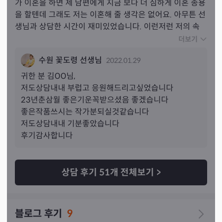
가 이혼을 하면 제 남편에게 지금 보다 더 심하게 이혼 종용
을 할텐데 그래도 저는 이혼해 줄 생각은 없어요. 아무튼 선
생님과 상담한 시간이 재미있었습니다. 이런저런 저의 속 
이야기 털어 놓을 수 있어서 좋았습니다. 그리고 제가 가고
더보기
자 하는 일에 대한 희망을 주셔서 참 기분이 좋았습니다. 차
수원 꽃도령 선생님
2022.01.29
분히 친절하게 상담해주셔서 감사했습니다.
귀한 분 
김
OO님,
저도상담내내 부럽고 응원해드리고싶었습니다

23년춘삼월 좋은기운꼭받으셨음 좋겠습니다

좋은작품쓰시는 작가분되실것같습니다

저도상담내내 기분좋았습니다

후기감사합니다
상담 후기
51
개 전체보기
>
블로그 후기
9