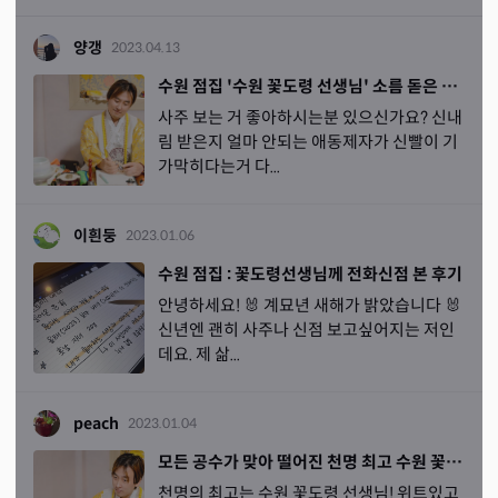
양갱
2023.04.13
수원 점집 '수원 꽃도령 선생님' 소름 돋은 후기
사주 보는 거 좋아하시는분 있으신가요? 신내
림 받은지 얼마 안되는 애동제자가 신빨이 기
가막히다는거 다...
이흰둥
2023.01.06
수원 점집 : 꽃도령선생님께 전화신점 본 후기
안녕하세요! 🐰 계묘년 새해가 밝았습니다 🐰
신년엔 괜히 사주나 신점 보고싶어지는 저인
데요. 제 삶...
peach
2023.01.04
모든 공수가 맞아 떨어진 천명 최고 수원 꽃도령선생님
천명의 최고는 수원 꽃도령 선생님! 위트있고