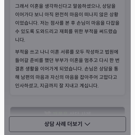
그래서 이혼을 생각하신다고 말씀하셨으나, 상담을
애동제자의 열정으로
이어가다 보니 아직 완전히 마음이 떠나지 않은 상황
“내림굿을 받은 지 아직 1년이 채 안 됐습니다.”
이었습니다. 저는 점사를 본 후 손님이 마음을 다잡을
수 있도록 도와드리고 재회를 위한 부적을 써드렸습
선생님께선 인터뷰 내내 무속업과 상담이라는 업에 대한 열
니다.
정을 드러내셨습니다. 어서 빨리 많은 분들을 만나 뵙고 또
공수를 통해 해결해드리고 싶다고 하셨죠. 이전의 업에 대
부적을 쓰고 나니 이혼 서류를 모두 작성하고 법원에
해 마음 정리도 다 한 만큼, 이제 무속업 한 길을 열심히 걷
들어갈 준비를 했던 부부가 이혼을 멈추고 다시 한 번
겠다는 말씀이었습니다.
결혼 생활을 이어가게 되었습니다. 손님은 상담을 통
해 남편의 마음과 자신의 마음을 잡아주어 고맙다고
인사하셨고, 지금까지 잘 지내고 계십니다.
재물운
상담 사례
상담 사례
더보기
두 달 전 50대 초반 여성분이 찾아오셨습니다. 대기