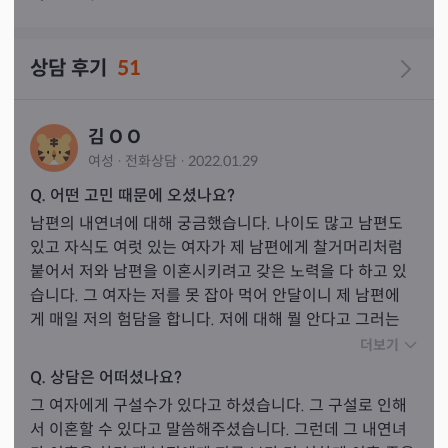
우가발생하실수있으십니다 굿이나부적을권유하지않습니
다
상담 후기
51
김 O O
여성
·
전화
상담
·
2022.01.29
Q. 어떤 고민 때문에 오셨나요?
남편의 내연녀에 대해 궁금했습니다. 나이도 많고 남편도 
있고 자식도 여럿 있는 여자가 제 남편에게 찰거머리처럼 
붙어서 저와 남편을 이혼시키려고 갖은 노력을 다 하고 있
습니다. 그 여자는 저를 못 잡아 먹어 안달이니 제 남편에
게 매일 저의 험담을 합니다. 저에 대해 뭘 안다고 그러는
지 한심하기만 합니다. 그래서 그 내연녀의 삶이 어떻게 전
더보기
개 될 것인가에 대해 선생님께 여쭤봤습니다.
Q. 상담은 어떠셨나요?
그 여자에게 구설수가 있다고 하셨습니다. 그 구설로 인해
서 이혼할 수 있다고 말씀해주셨습니다. 그런데 그 내연녀