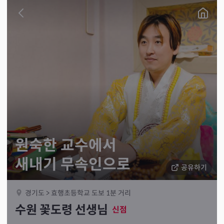
원숙한 교수에서
새내기 무속인으로
공유하기
경기도 > 효행초등학교 도보 1분 거리
수원 꽃도령 선생님
신점