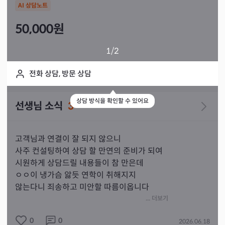
AI 상담노트
50,000
원
1
/2
전화 상담, 방문 상담
상담 방식을 확인할 수 있어요
선생님 소식
3
고객님과 연결이 잘 되지 않으니

사주 컨설팅하여 상담 할 만연의 준비가 되여

시원하게 상담드릴 내용들이 참 만은데

ㅇㅇ이 냉가슴 앓듯 연학이 취해지지

않는다니 죄송하고 미안할 따름이옵니다

하지만 고객님들의 사주는 대체로 좋은 사주가

... 더보기
많습니다 

0
0
2026.06.18
화이팅으로 아자 힘있게 뜻을 풀어가세요