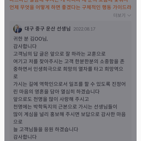
언제 무엇을 어떻게 하면 좋겠다는 구체적인 행동 가이드라
인을 제시해 주시고 왜 그런지를 설명해 주셔서 앞으로 이
더보기
렇게 살면 되겠구나 하는 큰 방향성이 잡힌 것 같습니다.
대구 중구 운산 선생님
2022.08.17
제 성향이나 현재 상황을 정확하게 맞추시는 것도 신기했구
요! 제가 집에서 쉽게 실천할 수 있는 개운법도 알려주시고 
귀한 분 
김
OO님,
아버지처럼 자상하게 좋은 말씀도 많이 해 주셔서 편하게 
감사합니다

궁금한 것 다 여쭤볼 수 있었습니다. 저처럼 이것저것 고민
고객님의 답 글은 앞으로 잘 하라는 교훈으로

이 많은 분들이나 인생에 큰 변화를 앞두고 있는 분들은 상
여기고 저를 찾아주시는 고객 한분한분의 소중함을 존
담 받아보시면 도움이 많이 될 것 같아요!!!
중하면서 인생희극으로 희망의 열차를 타고 희망역으
로

가시는 길에 역학인으로서 일조를 할 수 있도록 진정어
린 마음의 영혼을 담아 열심히 하겠습니다

앞으로도 천명을 많이 사랑해 주시고 

천명에는 박학독지의 근본으로 가시는 선생님들이

많이 계심을 널리 홍보해 주시면 보답으로 감사한 마음
으로

늘 고객님들을 응원 하겠습니다

감사합니다
