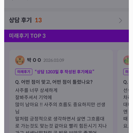
상담 후기
13
미래후기 TOP 3
박 O O
2026.03.09
“상담
1203
일 후 작성된 후기에요”
미래후기
미래
Q. 어떤 점이 맞고, 어떤 점이 틀렸나요?
Q. 
사주를 너무 상세하게

선생
잘봐주셔서 기억에

차리
많이 남아요 !! 사주의 흐름도 중요하지만 선생
대해
님

엔 
말처럼 긍정적으로 생각하면서 살면 그흐름대
때 
로 가는것도 맞는것 같아요 빨리 힘든시기 지나
요.