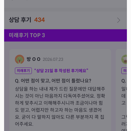
상담 후기
434
미래후기 TOP 3
방 O O
2026.07.23
“상담
21
일 후 작성된 후기에요”
미래후기
미래
Q. 어떤 점이 맞고, 어떤 점이 틀렸나요?
Q. 
상담을 하는 내내 제가 드린 질문에만 대답해주
일하
시는 것이 아닌 마음까지 다독여주셨어요. 정확
데 
하게 맞추시고 이해해주시니까 조금이나마 힘
고 
도 얻고, 어렵지만 하고자 하는 마음도 생겼어
요. 굳이 다 말하지 않아도 다른 부분까지 콕 집
그렇
어주세요.
러가