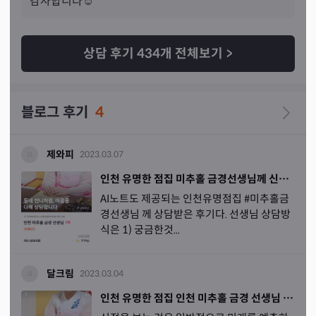
감사합니다☺️
너무 힘들다보니까 건강이 차라리 나빠져서 큰 병에 걸렸으
면 좋겠다 
라고 생각해서 건강 신경쓰지 않고 몸에 나쁜행
동은 다했는데 몸상태가 안좋다는것도 아셔서 깜짝 놀랐습
상담 후기
434
개 전체보기
>
니다.
 선생님 말씀대로 정말 이번년도는 제가 안좋은 운이 
들어왔던거였고 23년도는 정말 행복한 기운만 들어온다는
말이 정말 이루어졌으면 좋겠어요. 저도 몸건강 다시 챙기
블로그 후기
4
고 살도 찌우고 어두운 부분 걷어낼수있도록 노력하겠습니
다. 정말 지푸라기 잡는 심정으로 상담 남겼는데 너무 잘봐
주셔서 감사하고 내년 2-3월에 꼭 재회 성공했으면 좋겠어
제와피
2023.03.07
요. 운이 들어와도 그 운을 제가 잡아야하는거지 가만히 있
인천 유명한 점집 미추홀 금경선생님께 신점본 솔직한 후기
는다고 그 운이 따라주지 않는다는 말을 들었던 기억이 있
AI노트도 제공되는 인천유명점집 #미추홀금
는데 내년 2-3월에 제가 꼭 그 운을 잡을수있도록 빌어주
경선생님 께 상담받은 후기다. 선생님 상담방
세요.
식은 1) 궁금한것...
달크림
2023.03.04
인천 유명한 점집 인천 미추홀 금경 선생님 전화신점 잘 보는곳