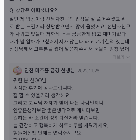
Q. 상담은 어떠셨나요?
일단 제 입장이랑 전남자친구의 입장을 잘 풀어주셨고 위
로 받는 느낌이라 상담받으면서 많이 울었어요. 전남자친구
가 사귀고 있을때 저한테 너는 궁금한게 없고 재미가없다 
내가 널 알아가고싶어지지가 않는다 라고 얘기한적 있는데 
선생님께서 그부분을 찝어 말씀해주셔서 눈물이 엄청 났어
요. 제가 바뀌어야겠다고 생각은 했는데 제가 너무 힘들어
더보기
서 괜히 마음이 계속 조급해지고 얘가 다른사람 만난다는
인천 미추홀 금경 선생님
2022.11.28
거 생각만해도 마음이 미어지고 안절부절못하고 날밤새고 
그랬는데 워낙 사람을 가볍게 만나는 사람이라는걸 저도 알
귀한 분 
신
OO님,
고있어서 기운이 안좋은 이번년도는 그 사람이 누굴만나고 
솔직한 후기에 감사드립니다.

다니든 그냥 그러려니 넘어가보고 제 스스로 바뀌어보려고 
잘 할 수 있을거라 생각해요

노력해보겠습니다. 이번년도 기가 정말 안좋고 인연이 끊기
그리고 고객님 자체가 빛이 나는 사람일테니

는일이 많다고 하셨는데 22년도가 제 인생에서 가장 암흑
안좋은생각보단 좋은생각으로 계시다보면

같던 년도 였고 하는일도 제대로 풀린적도 없고 정말 고단
원하는 바 소원이 성취되실거라 믿습니다.

하고 힘들었었어요. 나쁜생각을 태어나서 한번도 해본적이 
늘 건강하고 행복하게 하루하루를 채워가세요.

없는데 21년 12월에서 22년 1월로 넘어오자마자 정말 힘
힘들어질땐 언제든 연락주시구요 

들어지고 현재 11월까지 밤낮없이 우는날이 더 많았어요. 