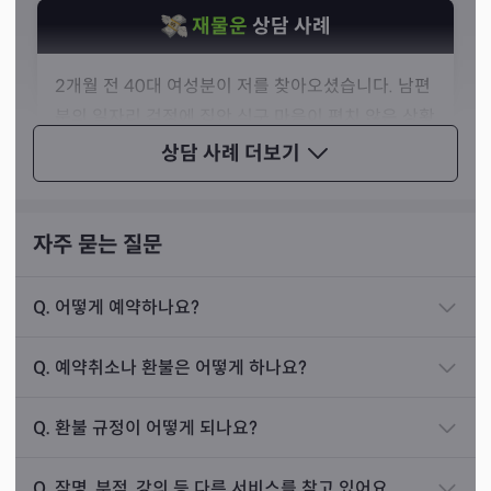
재물운
상담 사례
2개월 전 40대 여성분이 저를 찾아오셨습니다. 남편
분의 일자리 걱정에 집안 식구 마음이 편치 않은 상황
이었죠. 손님은 돈은 없고 숨이 막히는 상황이라며 제
상담 사례
더보기
게 고민을 이야기하셨습니다.
제가 점사를 보니, 손님에게는 금전운이 들어올 운명
자주 묻는 질문
이 보였습니다. 저는 들어오는 금전운을 키워보자고
말씀드렸고, 손님과 함께 기도를 진행하셨죠.
Q.
어떻게 예약하나요?
선생님께선 대다수의 손님이 신점에 대해 모르는 부분을 가
이후, 남편분은 다시 직장을 잡아, 들어가게 되었습니
득 안고 오신다는 것을 알고 계십니다. 그렇기 때문에, 더 자
다. 손님은 걱정하는 부분이 모두 해결되었다며 제게
Q.
예약취소나 환불은 어떻게 하나요?
세하고 친절하게 손님이 궁금해하실 만한 부분을 모두 설명
감사하다고 인사를 전하셨습니다.
해 드린다고 말씀하셨죠.
Q.
환불 규정이 어떻게 되나요?
상담 사례
접기
Q.
작명, 부적, 강의 등 다른 서비스를 찾고 있어요