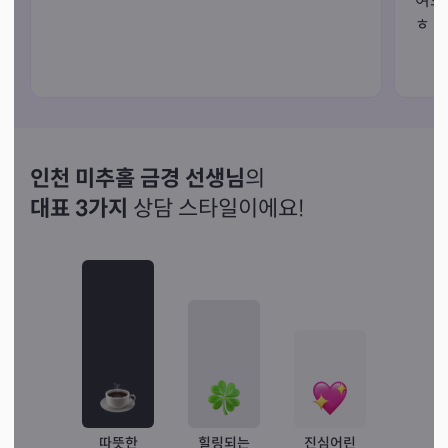
여보
ㅎ
인천 미추홀 금경 선생님
의
대표 3가지
상담 스타일이에요!
따뜻한
힐링되는
진심어린