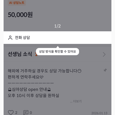
AI 상담노트
50,000
원
1
/2
전화 상담
상담 방식을 확인할 수 있어요
선생님 소식
1
해외에 거주하실 경우도 상담 가능합니다😶

편하게 연락주세요🩷

ㅡㅡㅡㅡㅡㅡㅡㅡㅡㅡㅡㅡ

🔮심야상담 open 안내🔮

오후 10시 이후 상담을 원하실 

경우 편하게 연락주세요😃

... 더보기
심야상담은 오후 10시부터~새벽1시까지 

2
0
2026.01.13