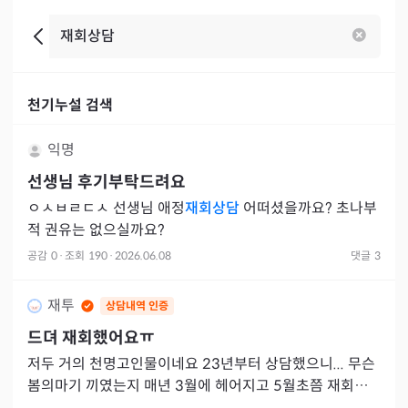
천기누설 검색
익명
선생님 후기부탁드려요
ㅇㅅㅂㄹㄷㅅ 선생님 애정
재회상담
어떠셨을까요? 초나부
적 권유는 없으실까요?
공감
0
·
조회
190
·
2026.06.08
댓글
3
재투
상담내역 인증
드뎌 재회했어요ㅠ
저두 거의 천명고인물이네요 23년부터 상담했으니... 무슨
봄의마기 끼였는지 매년 3월에 헤어지고 5월초쯤 재회반
복하다.이번년도에는 1월초에 크게싸우고 전화.카톡 다 차