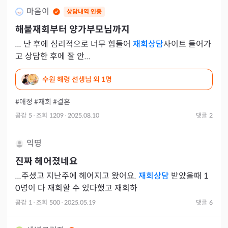
마음이
상담내역 인증
해붙재회부터 양가부모님까지
... 난 후에 심리적으로 너무 힘들어
재회상담
사이트 들어가
고 상담한 후에 잘 안...
수원 해령 선생님
외 1명
#애정
#재회
#결혼
공감
5
·
조회
1209
·
2025.08.10
댓글
2
익명
진짜 헤어졌네요
...주셨고 지난주에 헤어지고 왔어요.
재회상담
받았을때 1
0명이 다 재회할 수 있다했고 재회하
공감
1
·
조회
500
·
2025.05.19
댓글
6