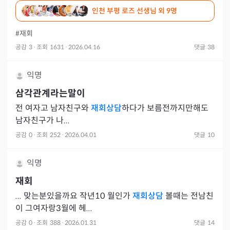
인천 부평 로즈 선생님
외 9명
단당한 상
#재회
공감
3
·
조회
1631
·
2026.04.16
댓글
38
익명
삼각관계라는말이
전 여자고 남자친구와
재회상담
하다가 보름전까지만해도
남자친구가 나...
공감
0
·
조회
252
·
2026.04.01
댓글
10
익명
재회
... 맞는분있을까요 작년10 월인가
재회상담
볼때는 전남친
이 그여자랑3월에 헤...
공감
0
·
조회
388
·
2026.01.31
댓글
14