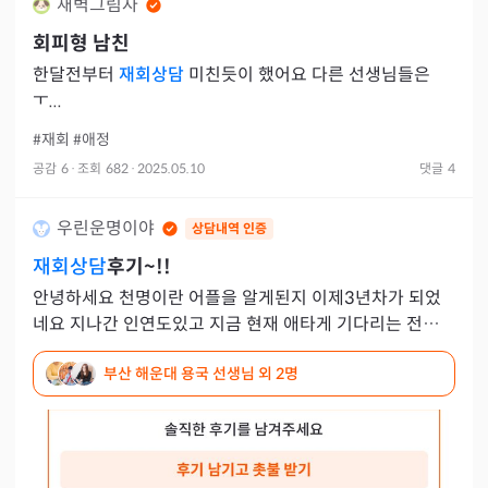
새벽그림자
회피형 남친
한달전부터
재회상담
미친듯이 했어요 다른 선생님들은
ㅜ...
#재회
#애정
공감
6
·
조회
682
·
2025.05.10
댓글
4
우린운명이야
상담내역 인증
재회상담
후기~!!
안녕하세요 천명이란 어플을 알게된지 이제3년차가 되었
네요 지나간 인연도있고 지금 현재 애타게 기다리는 전여친
도있는데 헤붙2번을 했고 그때마다 상담을했는데 ㅇㄱ 쌤
부산 해운대 용국 선생님
외 2명
께 감사드린다는 말