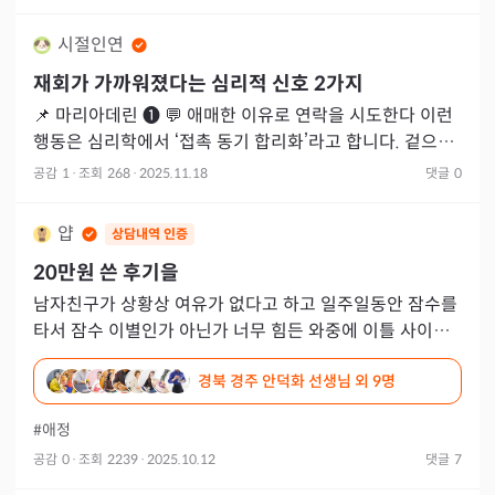
시절인연
재회가 가까워졌다는 심리적 신호 2가지
📌 마리아데린 ➊ 💬 애매한 이유로 연락을 시도한다 이런
행동은 심리학에서 ‘접촉 동기 합리화’라고 합니다. 겉으로
는 사소한 명분을 말하지만, 실제로는 정서적 연결 상태를
공감
1
·
조회
268
·
2025.11.18
댓글
0
얍
상담내역 인증
20만원 쓴 후기을
남자친구가 상황상 여유가 없다고 하고 일주일동안 잠수를
타서 잠수 이별인가 아닌가 너무 힘든 와중에 이틀 사이에
20만원 넘게 썼습니다. 신점의 경우 남자친구가 다른 여자
경북 경주 안덕화 선생님
외 9명
가 있고
#애정
공감
0
·
조회
2239
·
2025.10.12
댓글
7